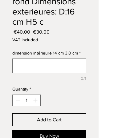
rond Dimensions
exterieures: D:16
cm H5 c
Regular
Sale
 €40.00 
€30.00
Price
Price
VAT Included
dimension intérieure 14 cm 3,0 cm
*
0/1
Quantity
*
Add to Cart
Buy Now