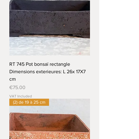
RT 745 Pot bonsaï rectangle
Dimensions exterieures: L 26x 17X7
cm
Price
€75.00
VAT Included
(2) de 19 à 25 cm