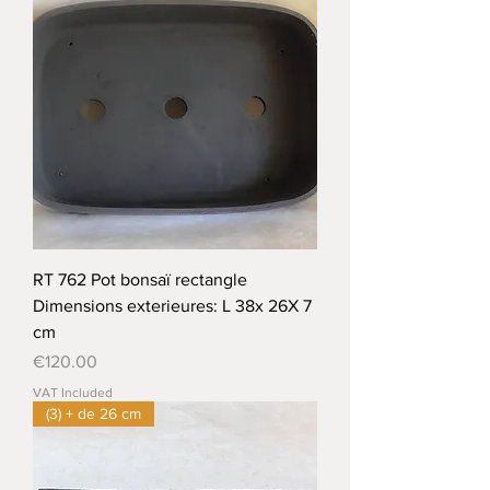
RT 762 Pot bonsaï rectangle
Dimensions exterieures: L 38x 26X 7
cm
Price
€120.00
VAT Included
(3) + de 26 cm