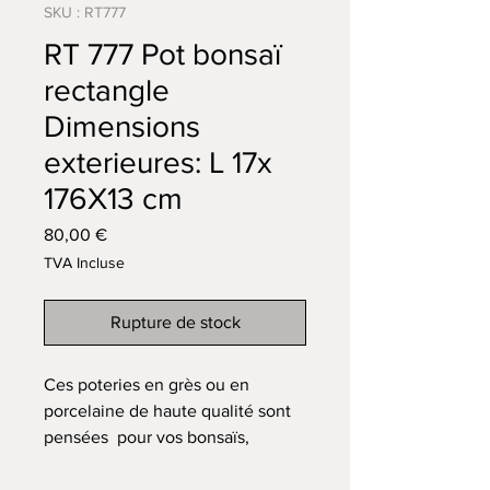
SKU : RT777
RT 777 Pot bonsaï
rectangle
Dimensions
exterieures: L 17x
176X13 cm
Prix
80,00 €
TVA Incluse
Rupture de stock
Ces poteries en grès ou en
porcelaine de haute qualité sont
pensées pour vos bonsaïs,
tournées ou travaillées à la plaque
pour leur donner une forme et