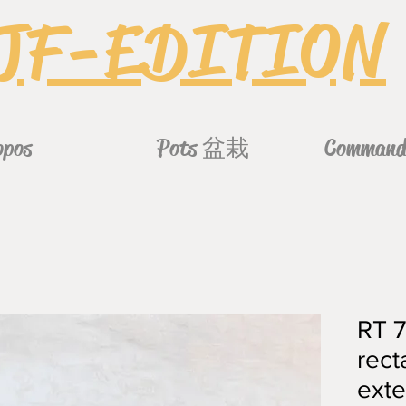
JF-EDITION
opos
Pots 盆栽
Commande
RT 7
rect
exte