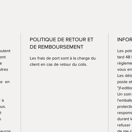
La rech
très pa
Tous me
peuvent
textures
POLITIQUE DE RETOUR ET
INFO
utilisée
DE REMBOURSEMENT
des pots
outent
Les pot
à 1250°.
sont
tard 48
Les frais de port sont à la charge du
Certain
ce
règlemen
client en cas de retour du colis.
utres
vous en 
brute, 
Les déla
à 1250°
ste en
poste e
A cette
"jf-editi
étanche
Un soin 
donc c’
r à
l'embal
passent
ous.
protecti
é
respons
s
durant l
refuser
 euros.
de me c