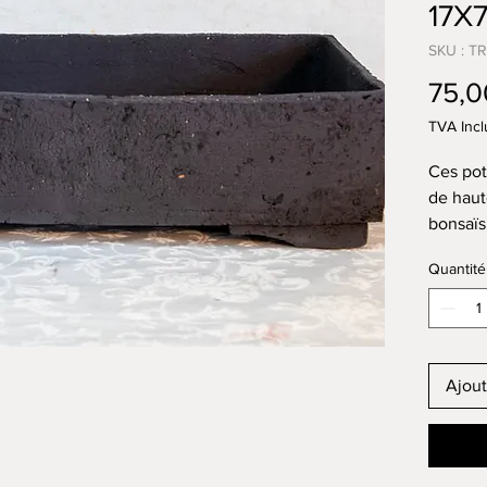
17X
SKU : T
75,0
TVA Incl
Ces pot
de haut
bonsaïs,
plaque 
Quantité
une tex
Le fond
ou plus
d’envir
des tro
Ajout
attacher
Elles s
un four
l’argile