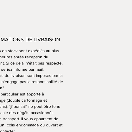
erche d’émail est un moment
ssionnant pour un céramiste.
s émaux sont uniques et
 donner des teintes et des
 différentes selon la terre
RMATIONS DE LIVRAISON
, leur épaisseur et aussi la place
 dans le four lors de la cuisson
s en stock sont expédiés au plus
 heures après réception du
s de mes pots sont en terre
t. Si ce délai n'était pas respecté,
seriez informé par mail.
sans émail, mais cuits également
is de livraison sont imposés par la
t n'engage pas la responsabilité de
 température, l'argile devient
on"
 et résistante au gel
particulier est apporté à
est idéal pour vos arbres qui
lage (double cartonnage et
 l’année dehors.
ons): "jf bonsaï" ne peut être tenu
able des dégâts occasionnés
e transport. Il vous appartient de
 un colis endommagé ou ouvert et
ontacter.