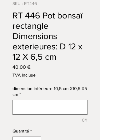
SKU : RT446
RT 446 Pot bonsaï
rectangle
Dimensions
exterieures: D 12 x
12 X 6,5 cm
Prix
40,00 €
TVA Incluse
dimension intérieure 10,5 cm X10,5 X5
cm
*
0/1
Quantité
*