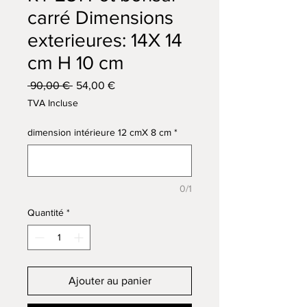
carré Dimensions
exterieures: 14X 14
cm H 10 cm
Prix
Prix
 90,00 € 
54,00 €
original
promotionnel
TVA Incluse
dimension intérieure 12 cmX 8 cm
*
0/1
Quantité
*
Ajouter au panier