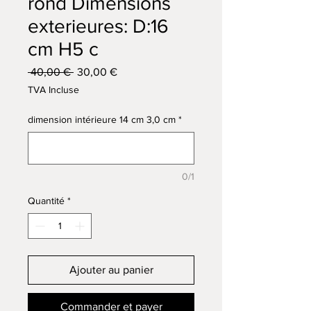
rond Dimensions
exterieures: D:16
cm H5 c
Prix
Prix
 40,00 € 
30,00 €
original
promotionnel
TVA Incluse
dimension intérieure 14 cm 3,0 cm
*
0/1
Quantité
*
Ajouter au panier
Commander et payer