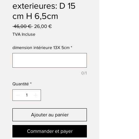
exterieures: D 15
cm H 6,5cm
Prix
Prix
 46,00 € 
26,00 €
original
promotionnel
TVA Incluse
dimension intérieure 13X 5cm
*
0/1
Quantité
*
Ajouter au panier
Commander et payer