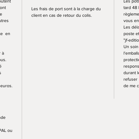
outent
Les pot
très pa
sont
tard 48
Les frais de port sont à la charge du
Tous me
ce
règlemen
client en cas de retour du colis.
peuvent
utres
vous en 
textures
Les déla
ste en
utilisée
poste e
"jf-editi
des pots
Un soin 
à 1250°.
r à
l'embal
Certain
ous.
protecti
brute, 
é
respons
à 1250°
s
durant l
A cette
refuser
 euros.
étanche
de me c
donc c’
passent
nde
PAL ou