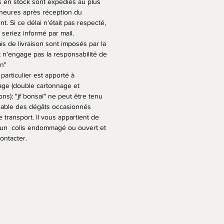
s en stock sont expédiés au plus
ssionnant pour un céramiste.
 heures après réception du
s émaux sont uniques et
t. Si ce délai n'était pas respecté,
 donner des teintes et des
seriez informé par mail.
 différentes selon la terre
is de livraison sont imposés par la
, leur épaisseur et aussi la place
t n'engage pas la responsabilité de
on"
 dans le four lors de la cuisson
particulier est apporté à
lage (double cartonnage et
s de mes pots sont en terre
ons): "jf bonsaï" ne peut être tenu
sans émail, mais cuits également
able des dégâts occasionnés
e transport. Il vous appartient de
 température, l'argile devient
 un colis endommagé ou ouvert et
 et résistante au gel
ontacter.
est idéal pour vos arbres qui
 l’année dehors.