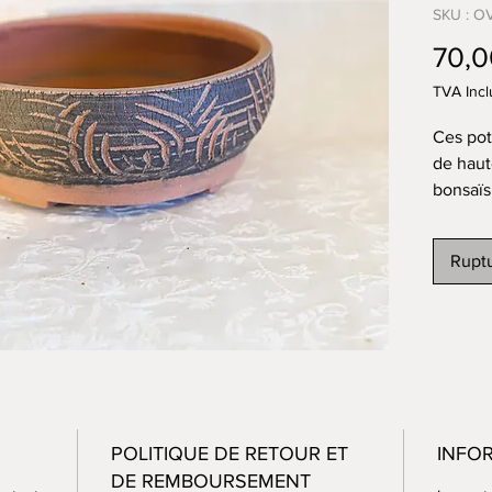
SKU : O
70,0
TVA Incl
Ces pot
de haut
bonsaïs,
plaque 
une tex
Ruptu
Le fond
ou plus
d’envir
des tro
attacher
Elles s
un four
POLITIQUE DE RETOUR ET
INFO
l’argile
DE REMBOURSEMENT
La rech