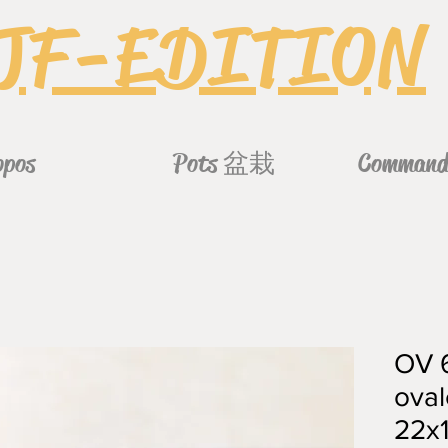
JF-EDITION
opos
Pots 盆栽
Commande
OV 
oval
22x1