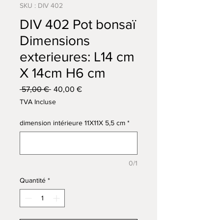
SKU : DIV 402
DIV 402 Pot bonsaï
Dimensions
exterieures: L14 cm
X 14cm H6 cm
Prix
Prix
 57,00 € 
40,00 €
original
promotionnel
TVA Incluse
dimension intérieure 11X11X 5,5 cm
*
0/1
Quantité
*