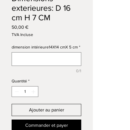
exterieures: D 16
cm H 7 CM
Prix
50,00 €
TVA Incluse
dimension intérieure14X14 cmX 5 cm
*
0/1
Quantité
*
Ajouter au panier
Commander et payer