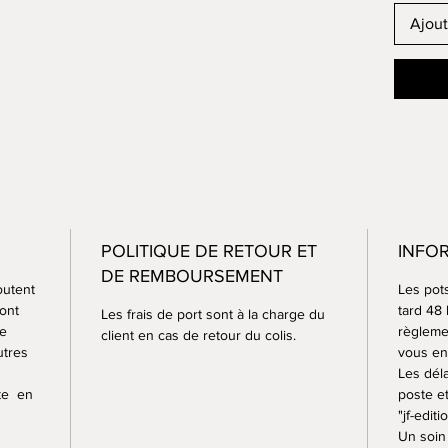
La rech
Ajout
très pa
Tous me
peuvent
textures
utilisée
des pots
à 1250°.
Certain
brute, 
POLITIQUE DE RETOUR ET
INFO
à 1250°
DE REMBOURSEMENT
A cette
outent
Les pot
étanche
sont
tard 48
Les frais de port sont à la charge du
ce
règlemen
donc c’
client en cas de retour du colis.
utres
vous en 
passent
Les déla
ste en
poste e
"jf-editi
Un soin 