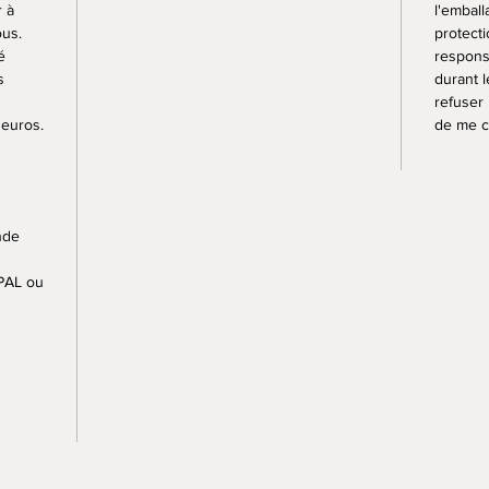
r à
l'embal
ous.
protecti
é
respons
s
durant l
refuser
 euros.
de me c
nde
PAL ou