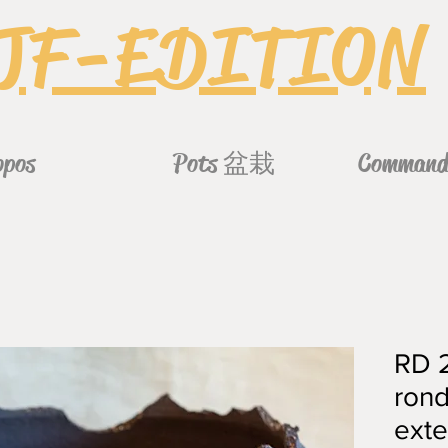
JF-EDITION
opos
Pots 盆栽
Commande
RD 2
ron
exte