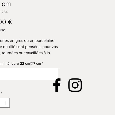
9 cm
D 254
Prix
00 €
use
eries en grès ou en porcelaine
e qualité sont pensées pour vos
 tournées ou travaillées à la
pour leur donner une forme et
n intérieure 22 cmX17 cm
*
ture.
 de chaque pot est percé d’un
ieurs trous de drainage
on 2 cm, il est prévu également
0/1
us plus petits pour pouvoir
*
 l’arbre à son pot.
ont ensuite cuites à 950° dans
 électrique pour permettre à
 de recevoir un émail.