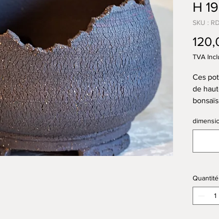
H 1
SKU : R
120,
TVA Incl
Ces pot
de haut
bonsaïs,
plaque 
dimensio
une tex
Le fond
ou plus
d’envir
des tro
Quantité
attacher
Elles s
un four
l’argile