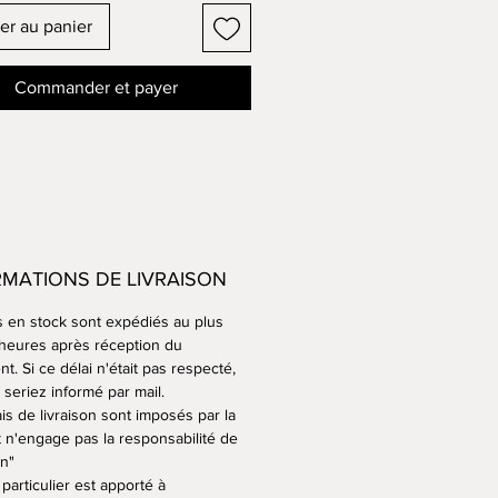
erche d’émail est un moment
er au panier
ssionnant pour un céramiste.
s émaux sont uniques et
Commander et payer
 donner des teintes et des
 différentes selon la terre
, leur épaisseur et aussi la place
 dans le four lors de la cuisson
s de mes pots sont en terre
sans émail, mais cuits également
RMATIONS DE LIVRAISON
 température, l'argile devient
s en stock sont expédiés au plus
 et résistante au gel
 heures après réception du
t. Si ce délai n'était pas respecté,
est idéal pour vos arbres qui
seriez informé par mail.
 l’année dehors.
is de livraison sont imposés par la
t n'engage pas la responsabilité de
on"
particulier est apporté à