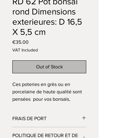
RD 62 Pot bonsaï
rond Dimensions
exterieures: D 16,5
X 5,5 cm
Price
€35.00
VAT Included
Out of Stock
Ces poteries en grès ou en
porcelaine de haute qualité sont
pensées pour vos bonsaïs,
tournées ou travaillées à la plaque
pour leur donner une forme et
FRAIS DE PORT
une texture.
Le fond de chaque pot est percé
Au prix indiqué sur le catalogue
POLITIQUE DE RETOUR ET DE
d’un ou plusieurs trous de
s'ajoutent les frais de port et