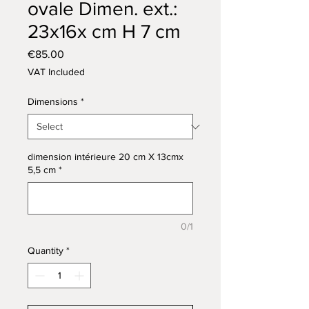
ovale Dimen. ext.:
23x16x cm H 7 cm
Price
€85.00
VAT Included
Dimensions
*
dimension intérieure 20 cm X 13cmx
5,5 cm
*
0/1
Quantity
*