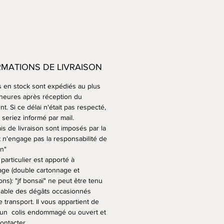
erche d’émail est un moment
ssionnant pour un céramiste.
s émaux sont uniques et
 donner des teintes et des
 différentes selon la terre
RMATIONS DE LIVRAISON
, leur épaisseur et aussi la place
 dans le four lors de la cuisson
s en stock sont expédiés au plus
 heures après réception du
s de mes pots sont en terre
t. Si ce délai n'était pas respecté,
seriez informé par mail.
sans émail, mais cuits également
is de livraison sont imposés par la
t n'engage pas la responsabilité de
 température, l'argile devient
on"
 et résistante au gel
particulier est apporté à
est idéal pour vos arbres qui
lage (double cartonnage et
 l’année dehors.
ons): "jf bonsaï" ne peut être tenu
able des dégâts occasionnés
e transport. Il vous appartient de
 un colis endommagé ou ouvert et
ontacter.