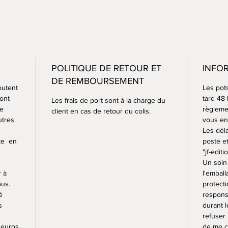
La rech
très pa
Tous me
peuvent
textures
POLITIQUE DE RETOUR ET
INFO
utilisée
DE REMBOURSEMENT
des pots
outent
Les pot
à 1250°.
sont
tard 48
Les frais de port sont à la charge du
Certain
ce
règlemen
client en cas de retour du colis.
utres
vous en 
brute, 
Les déla
à 1250°
ste en
poste e
A cette
"jf-editi
étanche
Un soin 
donc c’
r à
l'embal
passent
ous.
protecti
é
respons
s
durant l
refuser
 euros.
de me c