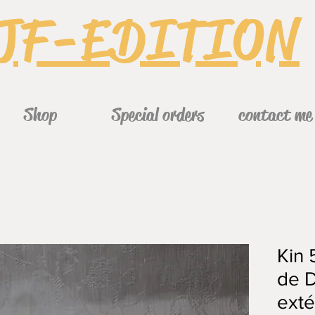
JF-EDITION
Shop
Special orders
contact me
Kin 
de 
exté